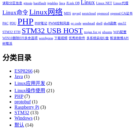
Linux
读取分区信息
gitosis
hardfault
iptables
Java
JLink OB
Linux NET
Linux代理
Linux网络
Linux命令
MD5
mysql
nextcloud
openocd
openssl CA证书
PHP
PAC
PDU
PHP笔记
PWM控制风扇
qr code
sendmail
shell
shell函数
stm32
STM32 USB HOST
STM32 ETH
trojan for pi
ubuntu
WiFi配置
WIN10删除EFI多余选项
wordpress
下载视频
优秀的软件
多系统启动U盘
新浪微博API
树莓派
分类目录
ESP8266
(4)
Java
(1)
Linux应用开发
(2)
Linux操作使用
(21)
PHP
(7)
protobuf
(1)
Raspberry Pi
(3)
STM32
(13)
Windows
(1)
默认
(14)