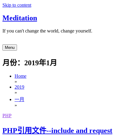
Skip to content
Meditation
If you can't change the world, change yourself.
Menu
月份：2019年1月
Home
»
2019
»
一月
»
PHP
PHP引用文件--include and request