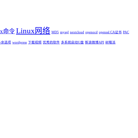
Linux网络
ux命令
MD5
mysql
nextcloud
openocd
openssl CA证书
PAC
I多余选项
wordpress
下载视频
优秀的软件
多系统启动U盘
新浪微博API
树莓派