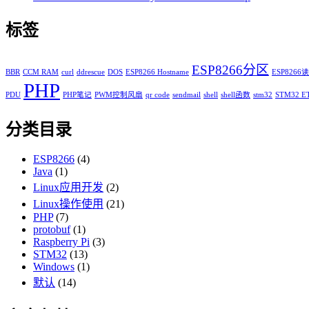
标签
ESP8266分区
BBR
CCM RAM
curl
ddrescue
DOS
ESP8266 Hostname
ESP826
PHP
PDU
PHP笔记
PWM控制风扇
qr code
sendmail
shell
shell函数
stm32
STM32 E
分类目录
ESP8266
(4)
Java
(1)
Linux应用开发
(2)
Linux操作使用
(21)
PHP
(7)
protobuf
(1)
Raspberry Pi
(3)
STM32
(13)
Windows
(1)
默认
(14)