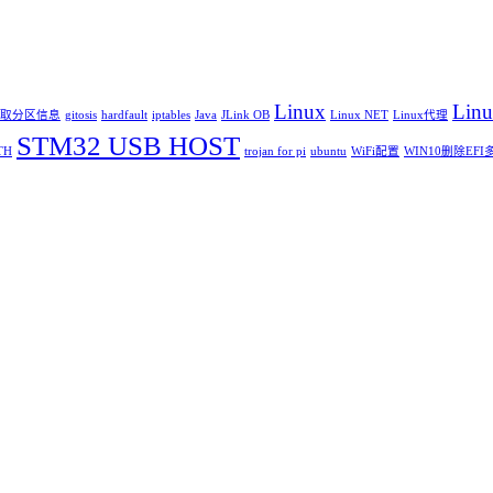
Linux
Lin
6读取分区信息
gitosis
hardfault
iptables
Java
JLink OB
Linux NET
Linux代理
STM32 USB HOST
TH
trojan for pi
ubuntu
WiFi配置
WIN10删除EF