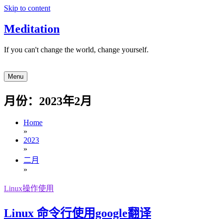
Skip to content
Meditation
If you can't change the world, change yourself.
Menu
月份：2023年2月
Home
»
2023
»
二月
»
Linux操作使用
Linux 命令行使用google翻译