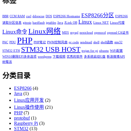
标签
ESP8266分区
BBR
CCM RAM
curl
ddrescue
DOS
ESP8266 Hostname
ESP8266
Linux
读取分区信息
gitosis
hardfault
iptables
Java
JLink OB
Linux NET
Linux代理
Linux网络
Linux命令
MD5
mysql
nextcloud
openocd
openssl CA证书
PHP
PAC
PDU
PHP笔记
PWM控制风扇
qr code
sendmail
shell
shell函数
stm32
STM32 USB HOST
STM32 ETH
trojan for pi
ubuntu
WiFi配置
WIN10删除EFI多余选项
wordpress
下载视频
优秀的软件
多系统启动U盘
新浪微博API
树莓派
分类目录
ESP8266
(4)
Java
(1)
Linux应用开发
(2)
Linux操作使用
(21)
PHP
(7)
protobuf
(1)
Raspberry Pi
(3)
STM32
(13)