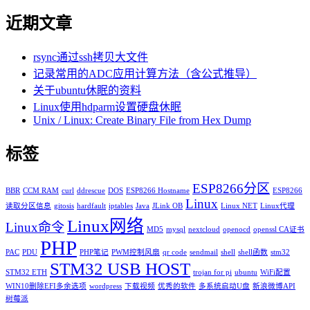
近期文章
rsync通过ssh拷贝大文件
记录常用的ADC应用计算方法（含公式推导）
关于ubuntu休眠的资料
Linux使用hdparm设置硬盘休眠
Unix / Linux: Create Binary File from Hex Dump
标签
ESP8266分区
BBR
CCM RAM
curl
ddrescue
DOS
ESP8266 Hostname
ESP8266
Linux
读取分区信息
gitosis
hardfault
iptables
Java
JLink OB
Linux NET
Linux代理
Linux网络
Linux命令
MD5
mysql
nextcloud
openocd
openssl CA证书
PHP
PAC
PDU
PHP笔记
PWM控制风扇
qr code
sendmail
shell
shell函数
stm32
STM32 USB HOST
STM32 ETH
trojan for pi
ubuntu
WiFi配置
WIN10删除EFI多余选项
wordpress
下载视频
优秀的软件
多系统启动U盘
新浪微博API
树莓派