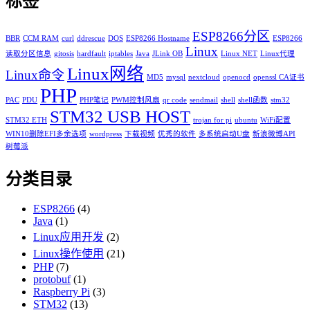
标签
ESP8266分区
BBR
CCM RAM
curl
ddrescue
DOS
ESP8266 Hostname
ESP8266
Linux
读取分区信息
gitosis
hardfault
iptables
Java
JLink OB
Linux NET
Linux代理
Linux网络
Linux命令
MD5
mysql
nextcloud
openocd
openssl CA证书
PHP
PAC
PDU
PHP笔记
PWM控制风扇
qr code
sendmail
shell
shell函数
stm32
STM32 USB HOST
STM32 ETH
trojan for pi
ubuntu
WiFi配置
WIN10删除EFI多余选项
wordpress
下载视频
优秀的软件
多系统启动U盘
新浪微博API
树莓派
分类目录
ESP8266
(4)
Java
(1)
Linux应用开发
(2)
Linux操作使用
(21)
PHP
(7)
protobuf
(1)
Raspberry Pi
(3)
STM32
(13)