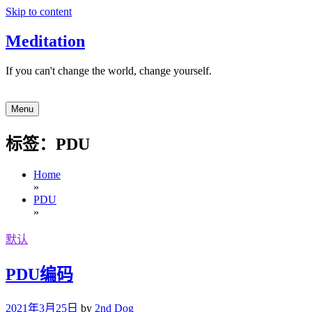
Skip to content
Meditation
If you can't change the world, change yourself.
Menu
标签：PDU
Home
»
PDU
»
默认
PDU编码
2021年3月25日
by
2nd Dog