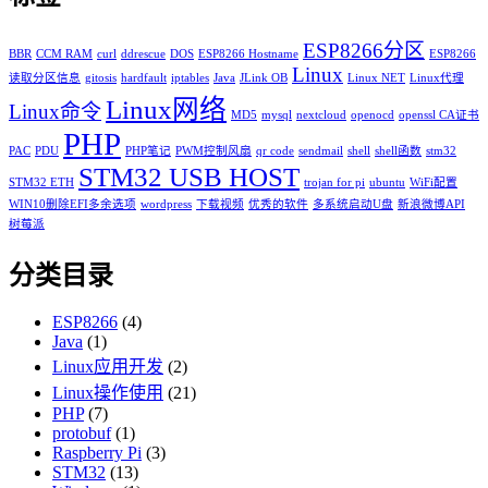
ESP8266分区
BBR
CCM RAM
curl
ddrescue
DOS
ESP8266 Hostname
ESP8266
Linux
读取分区信息
gitosis
hardfault
iptables
Java
JLink OB
Linux NET
Linux代理
Linux网络
Linux命令
MD5
mysql
nextcloud
openocd
openssl CA证书
PHP
PAC
PDU
PHP笔记
PWM控制风扇
qr code
sendmail
shell
shell函数
stm32
STM32 USB HOST
STM32 ETH
trojan for pi
ubuntu
WiFi配置
WIN10删除EFI多余选项
wordpress
下载视频
优秀的软件
多系统启动U盘
新浪微博API
树莓派
分类目录
ESP8266
(4)
Java
(1)
Linux应用开发
(2)
Linux操作使用
(21)
PHP
(7)
protobuf
(1)
Raspberry Pi
(3)
STM32
(13)