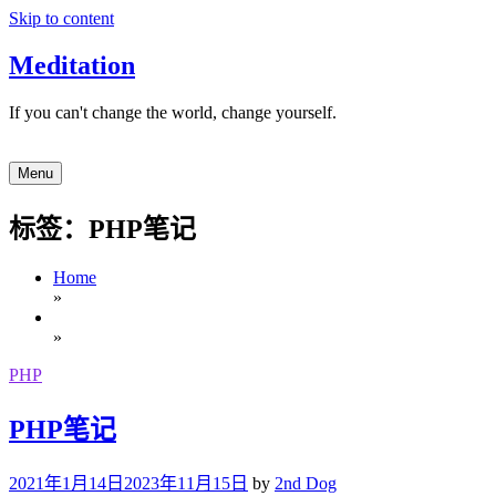
Skip to content
Meditation
If you can't change the world, change yourself.
Menu
标签：PHP笔记
Home
»
»
PHP
PHP笔记
2021年1月14日
2023年11月15日
by
2nd Dog